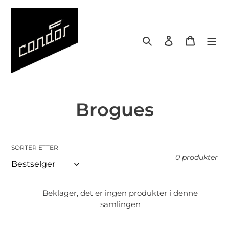
Gå
videre
til
Søk
Logg på
Handlek
innholdet
S
Brogues
a
m
SORTER ETTER
0 produkter
l
i
Beklager, det er ingen produkter i denne
samlingen
n