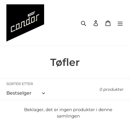
Gå
videre
til
Søk
Logg på
Handlek
innholdet
S
Tøfler
a
m
SORTER ETTER
0 produkter
l
i
Beklager, det er ingen produkter i denne
samlingen
n