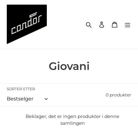
Gå
videre
til
Søk
Logg på
Handlek
innholdet
S
Giovani
a
m
SORTER ETTER
0 produkter
l
i
Beklager, det er ingen produkter i denne
samlingen
n