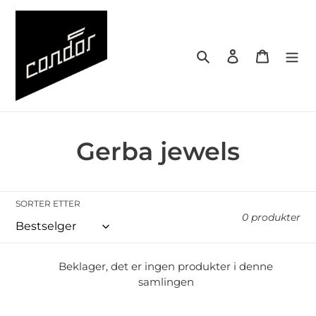
Gå
videre
til
Søk
Logg på
Handlek
innholdet
S
Gerba jewels
a
m
SORTER ETTER
0 produkter
l
i
Beklager, det er ingen produkter i denne
samlingen
n